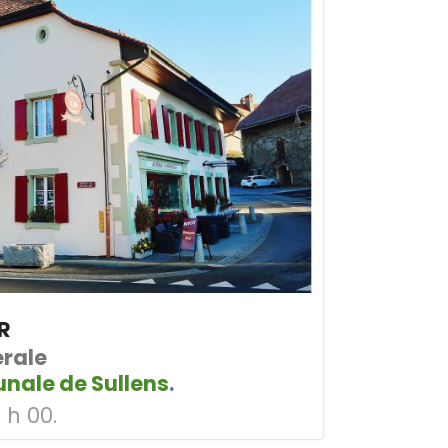
R
rale
ale de Sullens
.
 h 00.