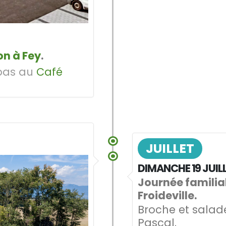
on à Fey
.
epas au
Café
JUILLET
DIMANCHE 19 JUIL
Journée familia
Froideville.
Broche et salad
Pascal.