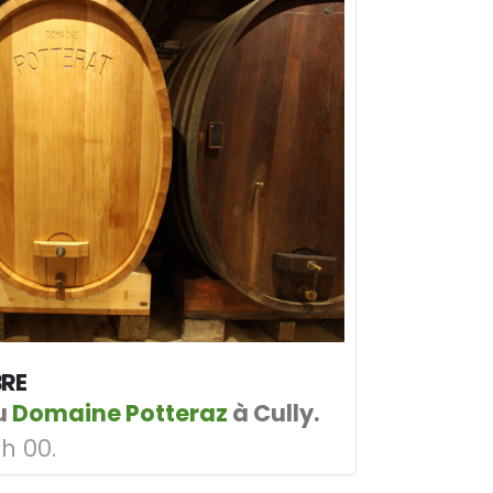
BRE
u
Domaine Potteraz
à Cully.
 h 00.