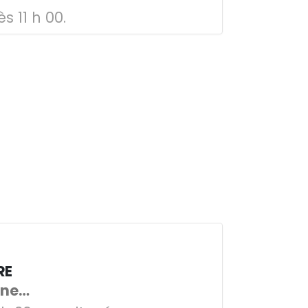
s 11 h 00.
RE
mne…